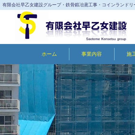
有限会社早乙女建設グループ・鉄骨鍛冶鳶工事・コインランドリ
ホーム
事業内容
施