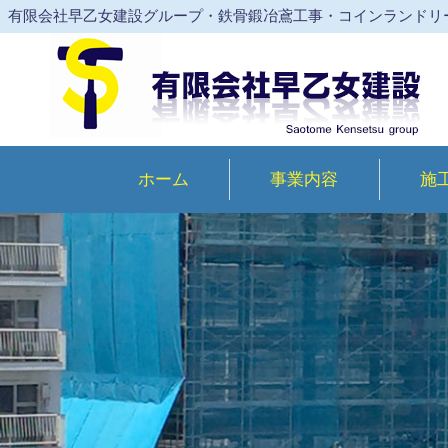
有限会社早乙女建設グループ・鉄骨鍛冶鳶工事・コインランドリ
ホーム
事業内容
施